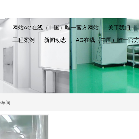
网站AG在线（中国）唯一官方网站
关于我们
工程案例
新闻动态
AG在线（中国）唯一官
净车间