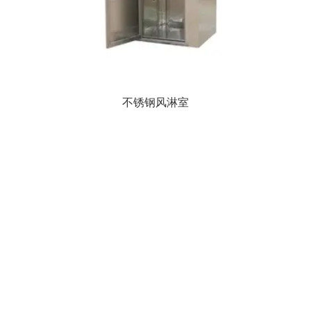
不锈钢风淋室
净化工程
净化设备
电子厂净化车间
FFU
实验室净化车间
传递窗
食品厂净化车间
风淋室
手术室净化车间
洁净棚