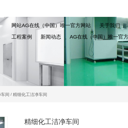
网站AG在线（中国）唯一官方网站
关于我们
工程案例
新闻动态
AG在线（中国）唯一官
净车间
精细化工洁净车间
/
精细化工洁净车间