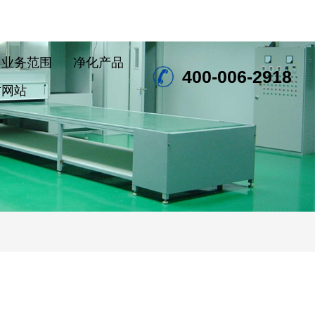
业务范围
净化产品
400-006-2918
方网站