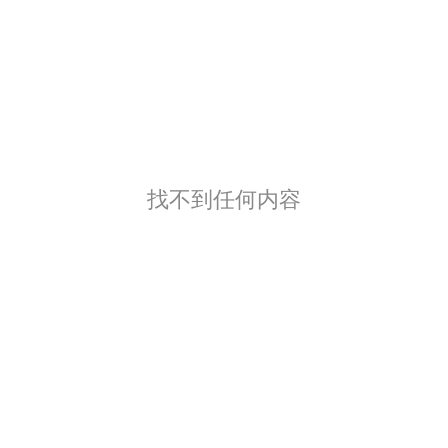
找不到任何内容